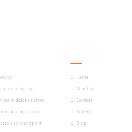
ST NEWS
QUICK LINKS
 world!
Home
ctetur adipiscing
About Us
 ipsum dolor sit amet
Services
 non ante nec lorem
Gallery
tetur adipiscing elit
Blog