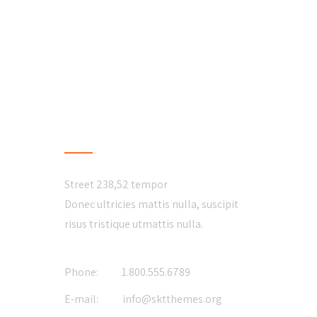
CONTACT US
Street 238,52 tempor
Donec ultricies mattis nulla, suscipit
risus tristique utmattis nulla.
Phone:
1.800.555.6789
E-mail:
info@sktthemes.org