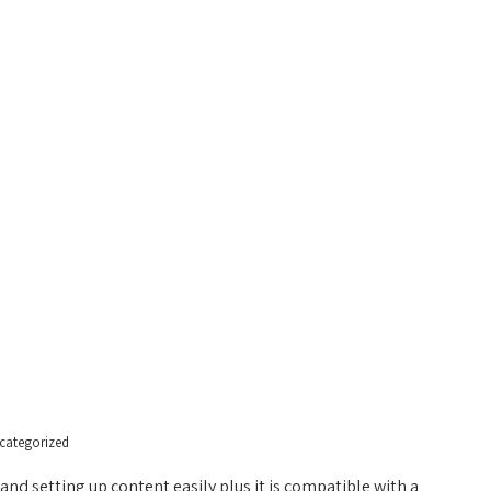
HOME
PAGES
GALLER
categorized
nd setting up content easily plus it is compatible with a