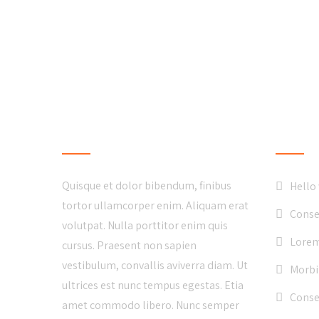
LOCAL BUSINESS
LATE
Quisque et dolor bibendum, finibus
Hello
tortor ullamcorper enim. Aliquam erat
Conse
volutpat. Nulla porttitor enim quis
Lorem
cursus. Praesent non sapien
vestibulum, convallis aviverra diam. Ut
Morbi
ultrices est nunc tempus egestas. Etia
Consec
amet commodo libero. Nunc semper