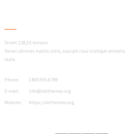
CONTACT US
Street 238,52 tempor
Donec ultricies mattis nulla, suscipit risus tristique utmattis
nulla.
Phone:
1.800.555.6789
E-mail:
info@sktthemes.org
Website:
https://sktthemes.org