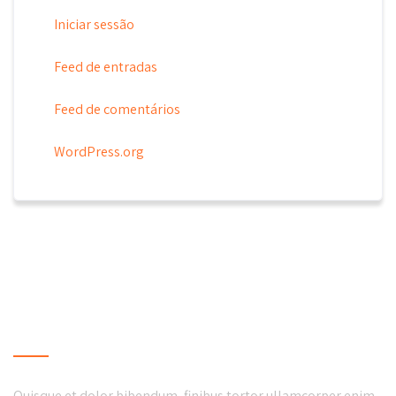
Iniciar sessão
Feed de entradas
Feed de comentários
WordPress.org
LOCAL BUSINESS
Quisque et dolor bibendum, finibus tortor ullamcorper enim.