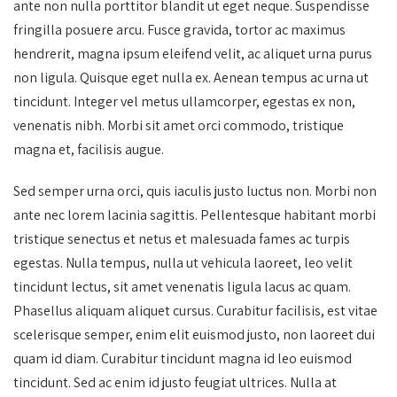
ante non nulla porttitor blandit ut eget neque. Suspendisse
fringilla posuere arcu. Fusce gravida, tortor ac maximus
hendrerit, magna ipsum eleifend velit, ac aliquet urna purus
non ligula. Quisque eget nulla ex. Aenean tempus ac urna ut
tincidunt. Integer vel metus ullamcorper, egestas ex non,
venenatis nibh. Morbi sit amet orci commodo, tristique
magna et, facilisis augue.
Sed semper urna orci, quis iaculis justo luctus non. Morbi non
ante nec lorem lacinia sagittis. Pellentesque habitant morbi
tristique senectus et netus et malesuada fames ac turpis
egestas. Nulla tempus, nulla ut vehicula laoreet, leo velit
tincidunt lectus, sit amet venenatis ligula lacus ac quam.
Phasellus aliquam aliquet cursus. Curabitur facilisis, est vitae
scelerisque semper, enim elit euismod justo, non laoreet dui
quam id diam. Curabitur tincidunt magna id leo euismod
tincidunt. Sed ac enim id justo feugiat ultrices. Nulla at