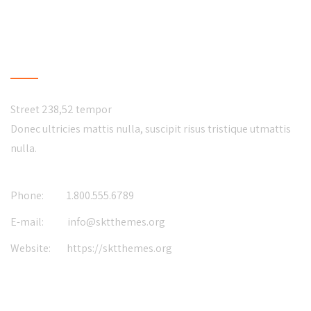
CONTACT US
Street 238,52 tempor
Donec ultricies mattis nulla, suscipit risus tristique utmattis
nulla.
Phone:
1.800.555.6789
E-mail:
info@sktthemes.org
Website:
https://sktthemes.org