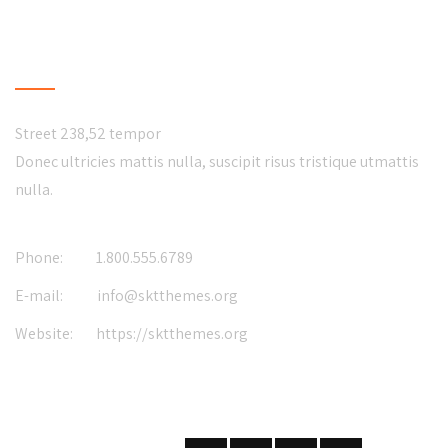
CONTACT US
Street 238,52 tempor
Donec ultricies mattis nulla, suscipit risus tristique utmattis
nulla.
Phone:
1.800.555.6789
E-mail:
info@sktthemes.org
Website:
https://sktthemes.org