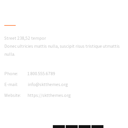
CONTACT US
Street 238,52 tempor
Donec ultricies mattis nulla, suscipit risus tristique utmattis
nulla.
Phone:
1.800.555.6789
E-mail:
info@sktthemes.org
Website:
https://sktthemes.org