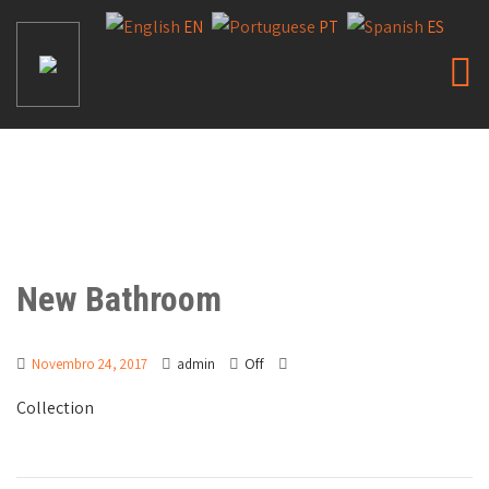
EN
PT
ES
New Bathroom
Off
Novembro 24, 2017
admin
Collection